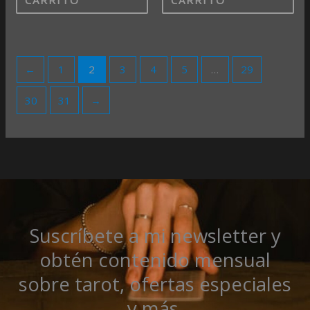
CARRITO
CARRITO
←
1
2
3
4
5
…
29
30
31
→
Suscríbete a mi newsletter y
obtén contenido mensual
sobre tarot, ofertas especiales
y más.