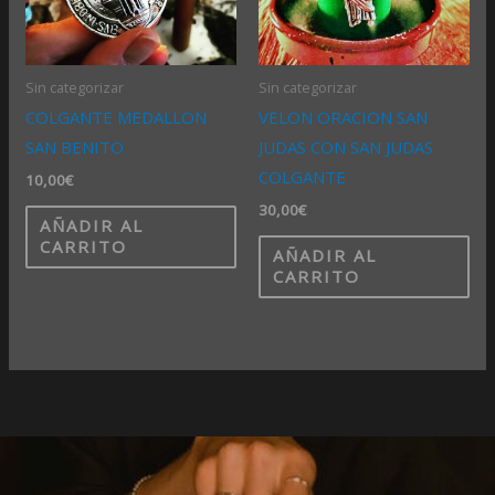
Sin categorizar
Sin categorizar
COLGANTE MEDALLON
VELON ORACION SAN
SAN BENITO
JUDAS CON SAN JUDAS
COLGANTE
10,00
€
30,00
€
AÑADIR AL
CARRITO
AÑADIR AL
CARRITO