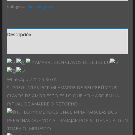
Categoría:
Sin categorizar
Descripción
Valoraciones (0)
AMARRE CON CLAVOS DE BELCEBÚ
WhatsApp 722 25 80 05
SI PREGUNTAS POR MI AMARRE DE BELCEBÚ Y SUS
CLAVOS DE AMOR ESTO ES LO QUE YO HAGO EN UN
RITUAL DE AMARRE O RETORNO:
1.~ LO PRIMERO ES UNA LIMPIA PARA LAS DOS
PERSONAS QUE VOY A TRABAJAR POR SI TIENEN ALGÚN
TRABAJO IMPUESTO.