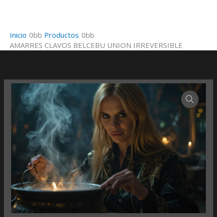
Ir
al
contenido
Inicio
Productos
AMARRES CLAVOS BELCEBU UNION IRREVERSIBLE
AMARRES
CLAVOS
BELCEBU
UNION
IRREVERSIBLE
cantidad