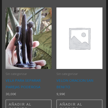
Sin categorizar
Sin categorizar
VELA PARA SEPARAR
VELON ORACION SAN
PAREJAS PODEROSA
BENITO
30,00
€
9,99
€
AÑADIR AL
AÑADIR AL