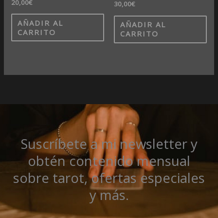
20,00
€
30,00
€
AÑADIR AL
AÑADIR AL
CARRITO
CARRITO
Suscríbete a mi newsletter y
obtén contenido mensual
sobre tarot, ofertas especiales
y más.