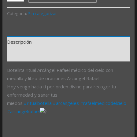
Categoría:
Sin categorizar
Descripción
Valoraciones (0)
Botellita ritual Arcángel Rafael médico del cielo con
medalla y libro de oraciones Arcángel Rafael
Hoy vengo hacia ti por orden divino para recoger tu
enfermedad y sanar tus
miedos
#ritualbotella
#arcángeles
#rafaelmedicodelcielo
#arcangelrafael