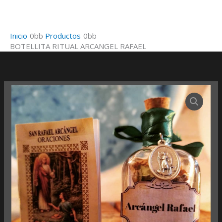
Ir
al
contenido
Inicio
Productos
BOTELLITA RITUAL ARCANGEL RAFAEL
BOTELLITA
RITUAL
ARCANGEL
RAFAEL
cantidad