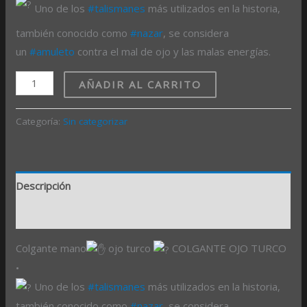
Uno de los
#talismanes
más utilizados en la historia,
también conocido como
#nazar
, se considera
un
#amuleto
contra el mal de ojo y las malas energías.
AÑADIR AL CARRITO
Categoría:
Sin categorizar
Descripción
Valoraciones (0)
Colgante mano
ojo turco
COLGANTE OJO TURCO
•
Uno de los
#talismanes
más utilizados en la historia,
también conocido como
#nazar
, se considera