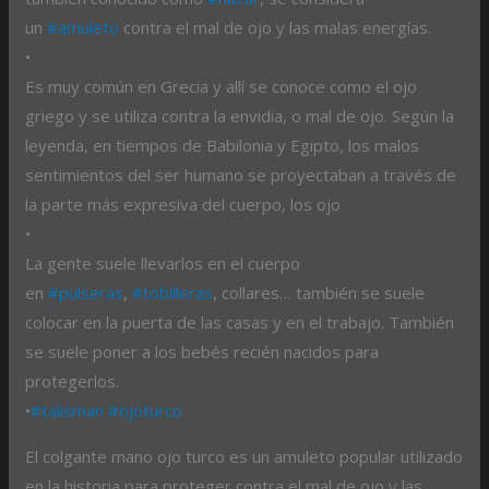
un
#amuleto
contra el mal de ojo y las malas energías.
•
Es muy común en Grecia y allí se conoce como el ojo
griego y se utiliza contra la envidia, o mal de ojo. Según la
leyenda, en tiempos de Babilonia y Egipto, los malos
sentimientos del ser humano se proyectaban a través de
la parte más expresiva del cuerpo, los ojo
•
La gente suele llevarlos en el cuerpo
en
#pulseras
,
#tobilleras
, collares… también se suele
colocar en la puerta de las casas y en el trabajo. También
se suele poner a los bebés recién nacidos para
protegerlos.
•
#talisman
#ojoturco
El colgante mano ojo turco es un amuleto popular utilizado
en la historia para proteger contra el mal de ojo y las