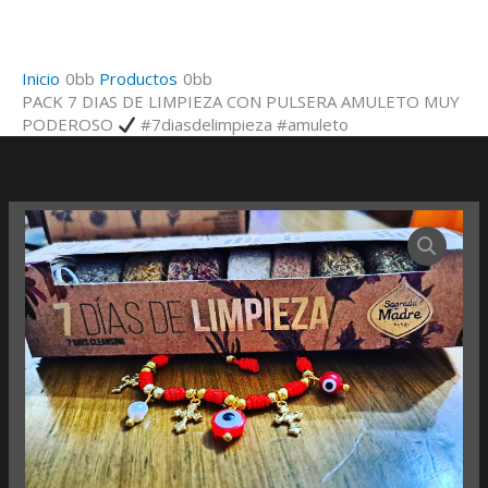
Ir
al
contenido
Inicio
Productos
PACK 7 DIAS DE LIMPIEZA CON PULSERA AMULETO MUY
PODEROSO
#7diasdelimpieza #amuleto
PACK
7
DIAS
DE
LIMPIEZA
CON
PULSERA
AMULETO
MUY