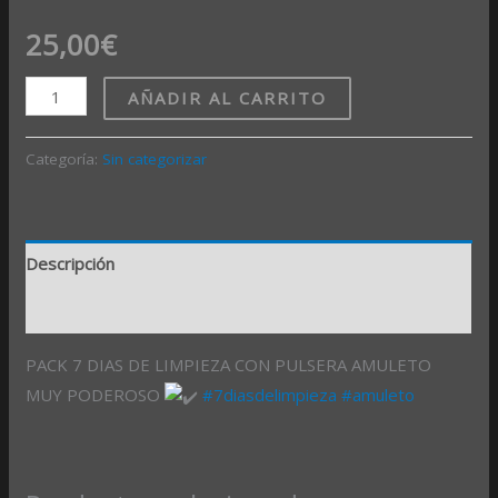
25,00
€
AÑADIR AL CARRITO
Categoría:
Sin categorizar
Descripción
Valoraciones (0)
PACK 7 DIAS DE LIMPIEZA CON PULSERA AMULETO
MUY PODEROSO
#7diasdelimpieza
#amuleto