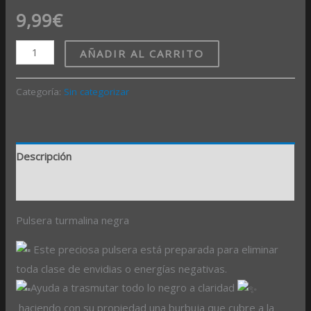
9,99
€
AÑADIR AL CARRITO
Categoría:
Sin categorizar
Descripción
Valoraciones (0)
Pulsera turmalina negra
Este preciosa pulsera está preparada para eliminar
toda clase de envidias o energías negativas.
Ayuda a trasmutar todo lo negro a claridad
haciendo con su propiedad una burbuja que cubre a la