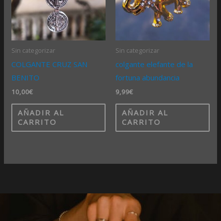
Sin categorizar
Sin categorizar
COLGANTE CRUZ SAN
colgante elefante de la
BENITO
fortuna abundancia
10,00
€
9,99
€
AÑADIR AL
AÑADIR AL
CARRITO
CARRITO