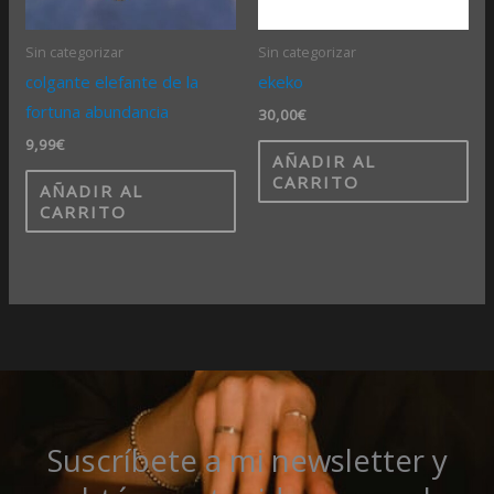
Sin categorizar
Sin categorizar
colgante elefante de la
ekeko
fortuna abundancia
30,00
€
9,99
€
AÑADIR AL
CARRITO
AÑADIR AL
CARRITO
Suscríbete a mi newsletter y