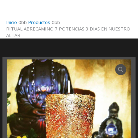
Ir
al
contenido
Inicio
Productos
RITUAL ABRECAMINO 7 POTENCIAS 3 DIAS EN NUESTRO
ALTAR
RITUAL
ABRECAMINO
7
POTENCIAS
3
DIAS
EN
NUESTRO
ALTAR