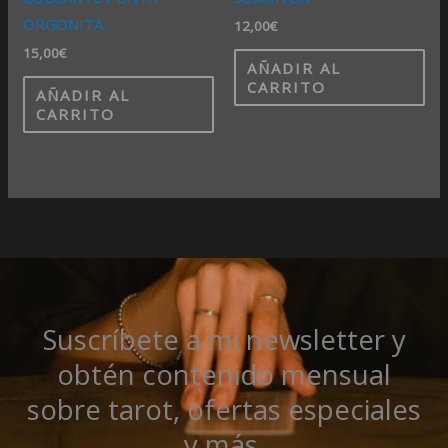
ORGONITA
12,00
€
15,00
€
AÑADIR AL
CARRITO
AÑADIR AL
CARRITO
Suscríbete a mi newsletter y
obtén contenido mensual
sobre tarot, ofertas especiales
y más.