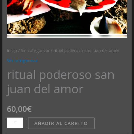
Inicio
/
Sin categorizar
/ ritual poderoso san juan del amor
Sin categorizar
ritual poderoso san
juan del amor
60,00
€
AÑADIR AL CARRITO