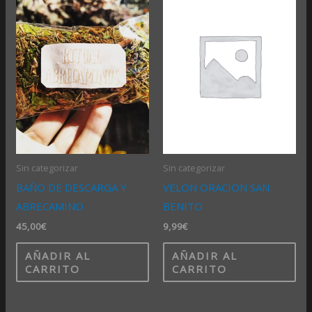
Sin categorizar
Sin categorizar
BAÑO DE DESCARGA Y
VELON ORACION SAN
ABRECAMINO
BENITO
45,00
€
9,99
€
AÑADIR AL
AÑADIR AL
CARRITO
CARRITO