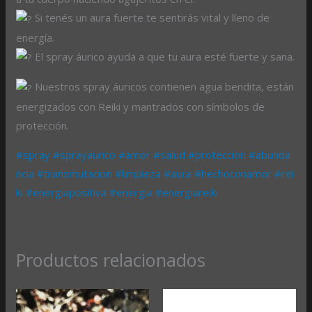
Si tenés un aura fuerte te sentirás vital y lleno de
energía.
El spray áurico ayuda a que tu aura esté fuerte y sana.
Nuestros spray áuricos contienen agua bendita, están
energizados con Reiki y mantrados con símbolos de
protección.
#spray
#sprayaurico
#amor
#salud
#proteccion
#abunda
ncia
#transmutacion
#limpieza
#aura
#hechoconamor
#rei
ki
#energiapositiva
#energia
#energiareiki
Productos relacionados