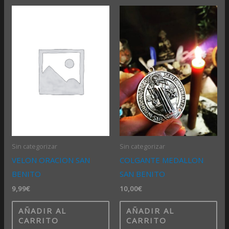
Sin categorizar
Sin categorizar
VELON ORACION SAN
COLGANTE MEDALLON
BENITO
SAN BENITO
9,99
€
10,00
€
AÑADIR AL
AÑADIR AL
CARRITO
CARRITO