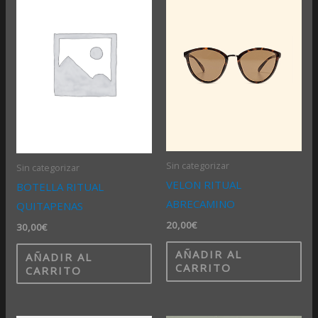
Sin categorizar
Sin categorizar
VELON RITUAL
BOTELLA RITUAL
ABRECAMINO
QUITAPENAS
20,00
€
30,00
€
AÑADIR AL
AÑADIR AL
CARRITO
CARRITO