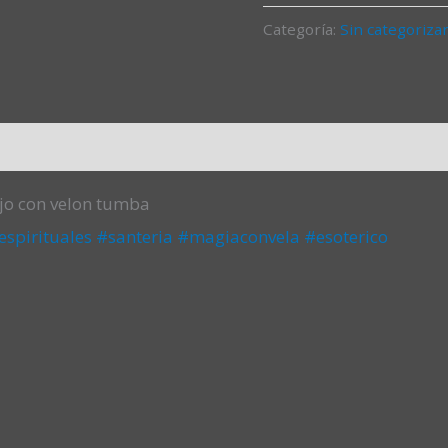
Categoría:
Sin categoriza
jo con velon tumba
spirituales
#santeria
#magiaconvela
#esoterico