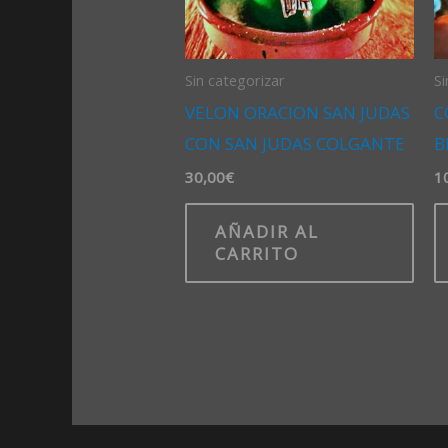
Sin categorizar
Si
VELON ORACION SAN JUDAS
C
CON SAN JUDAS COLGANTE
B
30,00
€
1
AÑADIR AL
CARRITO