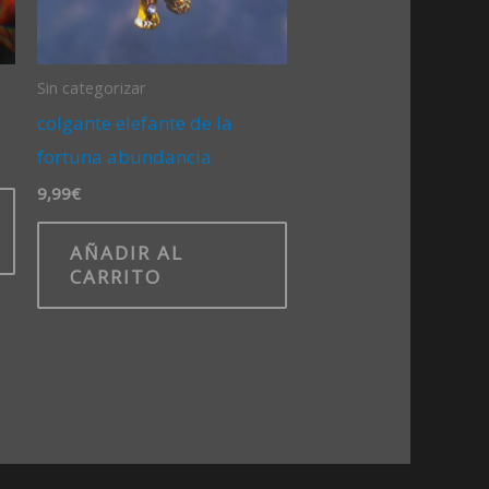
Sin categorizar
colgante elefante de la
fortuna abundancia
9,99
€
AÑADIR AL
CARRITO