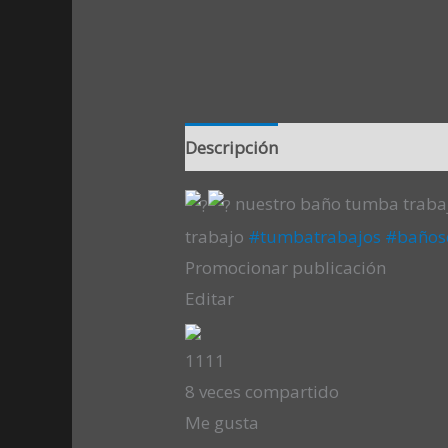
Descripción
Valoraciones (0)
nuestro baño tumba traba
trabajo
#tumbatrabajos
#bañose
Promocionar publicación
Editar
11
11
8 veces compartido
Me gusta