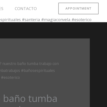
ES
CONTACTO
APPOINTMENT
spirituales #santeria #magiaconvela #esoterico
?? nuestro baño tumba trabajo con
mbatrabajos #bañosespirituales
 #esoterico
o baño tumba