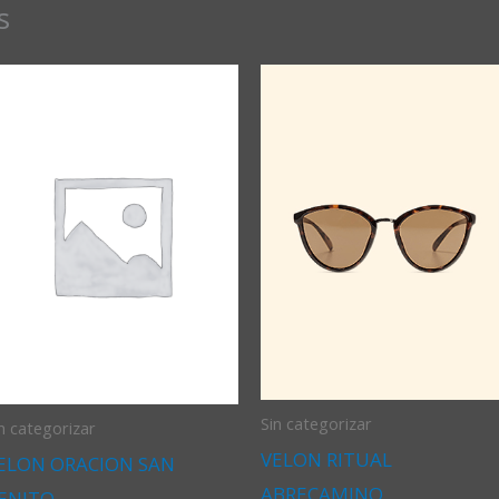
s
Sin categorizar
n categorizar
VELON RITUAL
ELON ORACION SAN
ABRECAMINO
ENITO