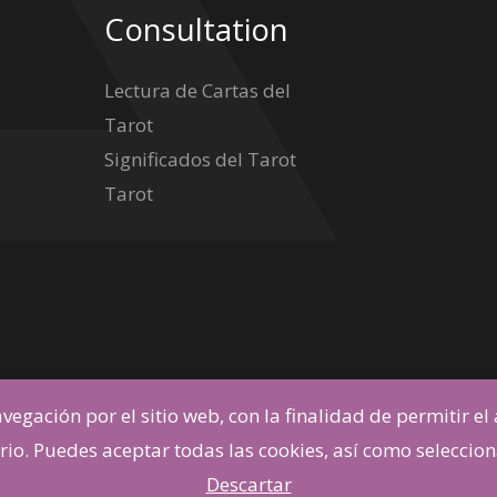
Consultation
Lectura de Cartas del
Tarot
Significados del Tarot
Tarot
vegación por el sitio web, con la finalidad de permitir el
hizos
ario. Puedes aceptar todas las cookies, así como seleccion
Descartar