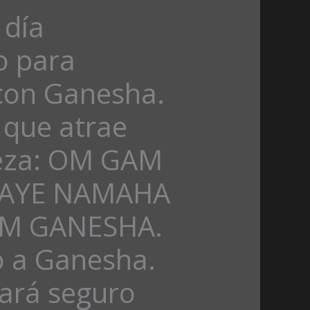
 día
o para
con Ganesha.
 que atrae
ueza: OM GAM
AYE NAMAHA
M GANESHA.
o a Ganesha.
ará seguro