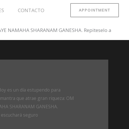
ES
CONTACTO
APPOINTMENT
PATAYE NAMAHA SHARANAM GANESHA. Repiteselo a
Hoy es un día estupendo para
 mantra que atrae gran riqueza: OM
AHA SHARANAM GANESHA.
e escuchará seguro