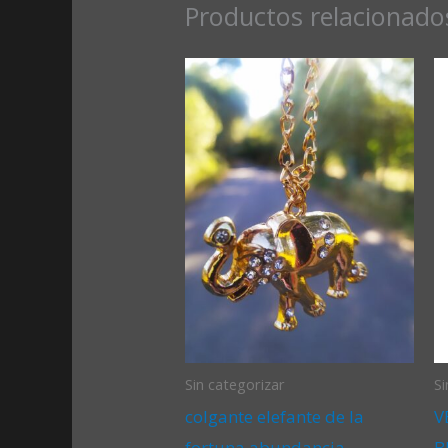
Productos relacionado
Sin categorizar
Si
colgante elefante de la
V
fortuna abundancia
B