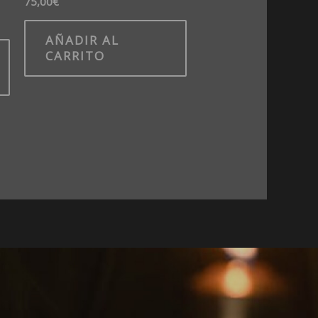
75,00
€
AÑADIR AL
CARRITO