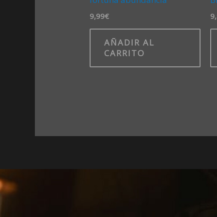
9,99
€
9
AÑADIR AL
CARRITO