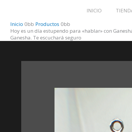
Ir
INICIO
TIEND
al
contenido
Inicio
Productos
Hoy es un día estupendo para «hablar» con Gane
Ganesha. Te escuchará seguro