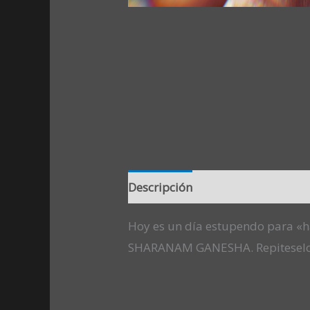
Descripción
Valoraciones (0)
Hoy es un día estupendo para 
SHARANAM GANESHA. Repiteselo 