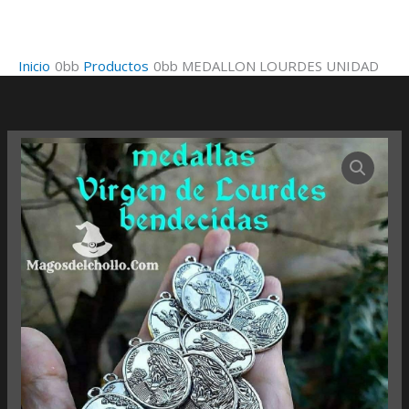
Ir
al
contenido
Inicio
Productos
MEDALLON LOURDES UNIDAD
MEDALLON
LOURDES
UNIDAD
cantidad