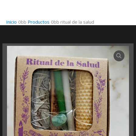
Ir
al
contenido
Inicio
Productos
ritual de la salud
ritual
de
la
salud
cantidad