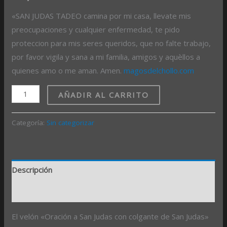
«‎SAN JUDAS TADEO camina por mi casa, llevate mis
preocupaciones y cualquier enfermedad, te pido
proteccion para mis seres queridos, que no falte trabajo,
por favor vigila y sana a mi familia, amigos y aquèllos a
quienes amo o me aman. Amen.
magosdelchollo.com
AÑADIR AL CARRITO
Categoría:
Sin categorizar
Descripción
Valoraciones (0)
El velón «Oración a San Judas con colgante de San Judas»