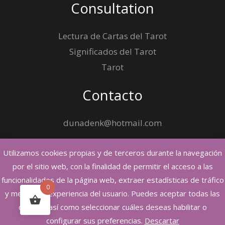
Consultation
Lectura de Cartas del Tarot
Significados del Tarot
Tarot
Contacto
dunadenk@hotmail.com
Utilizamos cookies propias y de terceros durante la navegación
por el sitio web, con la finalidad de permitir el acceso a las
funcionalidades de la página web, extraer estadísticas de tráfico
0
Copyright © 2026 Cristina Encanto, Tarot y Hechizos
y mejorar la experiencia del usuario. Puedes aceptar todas las
cookies, así como seleccionar cuáles deseas habilitar o
Powered by Cristina Encanto, Tarot y Hechizos
configurar sus preferencias.
Descartar