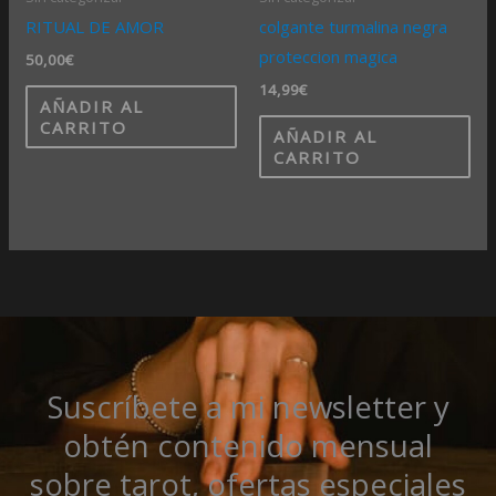
RITUAL DE AMOR
colgante turmalina negra
proteccion magica
50,00
€
14,99
€
AÑADIR AL
CARRITO
AÑADIR AL
CARRITO
Suscríbete a mi newsletter y
obtén contenido mensual
sobre tarot, ofertas especiales