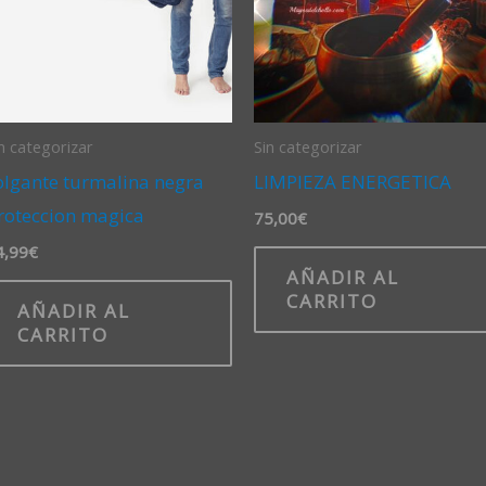
n categorizar
Sin categorizar
olgante turmalina negra
LIMPIEZA ENERGETICA
roteccion magica
75,00
€
4,99
€
AÑADIR AL
CARRITO
AÑADIR AL
CARRITO