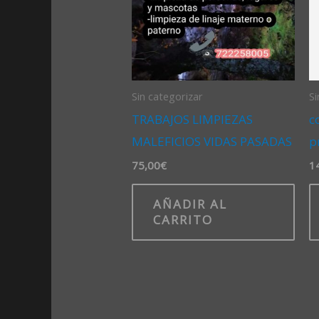
Sin categorizar
Si
TRABAJOS LIMPIEZAS
c
MALEFICIOS VIDAS PASADAS
p
75,00
€
1
AÑADIR AL
CARRITO