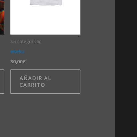
Sin categorizar
ekeko
30,00
€
AÑADIR AL
CARRITO