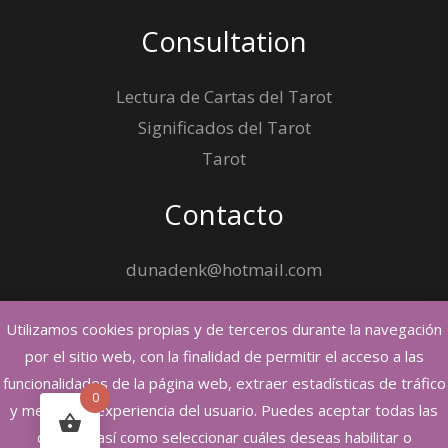
Consultation
Lectura de Cartas del Tarot
Significados del Tarot
Tarot
Contacto
dunadenk@hotmail.com
Utilizamos cookies propias y de terceros durante la navegación
por el sitio web, con la finalidad de permitir el acceso a las
funcionalidades de la página web, extraer estadísticas de tráfico
0
Copyright © 2026 Cristina Encanto, Tarot y Hechizos
y mejorar la experiencia del usuario. Puedes aceptar todas las
cookies, así como seleccionar cuáles deseas habilitar o
Powered by Cristina Encanto, Tarot y Hechizos