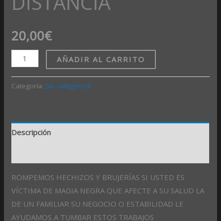
DISTANCIA
20,00
€
AÑADIR AL CARRITO
Categoría:
Sin categorizar
Descripción
Valoraciones (0)
ROMPEMOS HECHIZOS Y BRUJERÍAS SI USTED ES
VÍCTIMA DE MAGIA NEGRA QUE AFECTE A SU SALUD LA
DE UN FAMILIAR SU NEGOCIO O ESTABILIDAD LE
AYUDAMOS A TUMBAR ESTOS TRABAJOS