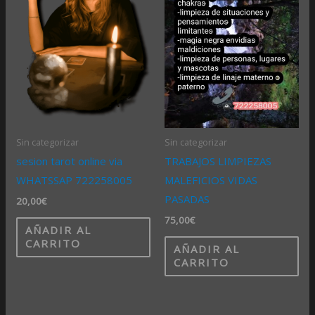
Sin categorizar
Sin categorizar
sesion tarot online via
TRABAJOS LIMPIEZAS
WHATSSAP 722258005
MALEFICIOS VIDAS
PASADAS
20,00
€
75,00
€
AÑADIR AL
CARRITO
AÑADIR AL
CARRITO