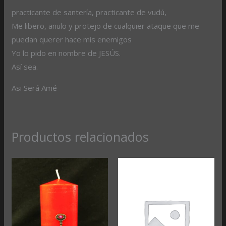
practicante de santería, practicante de vudú,
Me libero, anulo y protejo de cualquier ataque que me
puedan querer hace mis enemigos
Yo lo pido en nombre de JESÚS.
Así sea.
Asi Será Amé
Productos relacionados