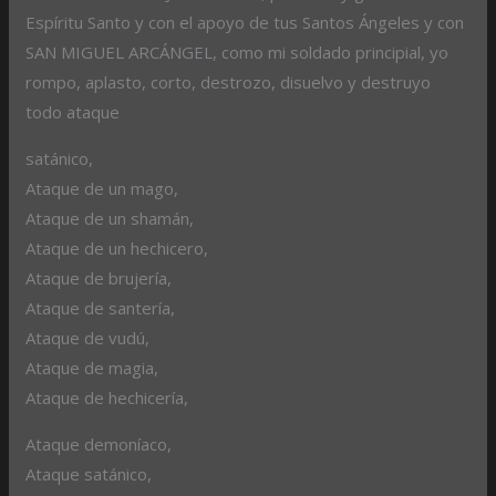
Espíritu Santo y con el apoyo de tus Santos Ángeles y con
SAN MIGUEL ARCÁNGEL, como mi soldado principial, yo
rompo, aplasto, corto, destrozo, disuelvo y destruyo
todo ataque
satánico,
Ataque de un mago,
Ataque de un shamán,
Ataque de un hechicero,
Ataque de brujería,
Ataque de santería,
Ataque de vudú,
Ataque de magia,
Ataque de hechicería,
Ataque demoníaco,
Ataque satánico,