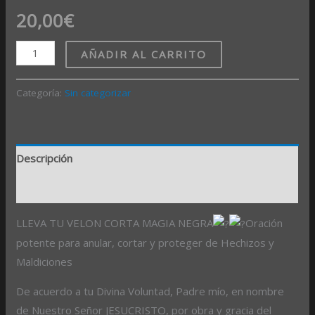
20,00
€
AÑADIR AL CARRITO
Categoría:
Sin categorizar
Descripción
Valoraciones (0)
LLEVA TU VELON CORTA MAGIA NEGRA
Oración
potente para anular, cortar y proteger de Hechizos y
Maldiciones
De acuerdo a tu Divina Voluntad, Padre mío, en nombre
de Nuestro Señor JESUCRISTO, por obra y gracia del