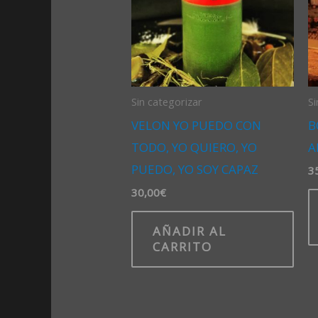
Sin categorizar
Si
VELON YO PUEDO CON
B
TODO, YO QUIERO, YO
A
PUEDO, YO SOY CAPAZ
3
30,00
€
AÑADIR AL
CARRITO