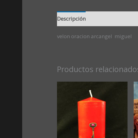
Descripción
Valoraciones (0)
velon oracion arcangel miguel
Productos relacionado