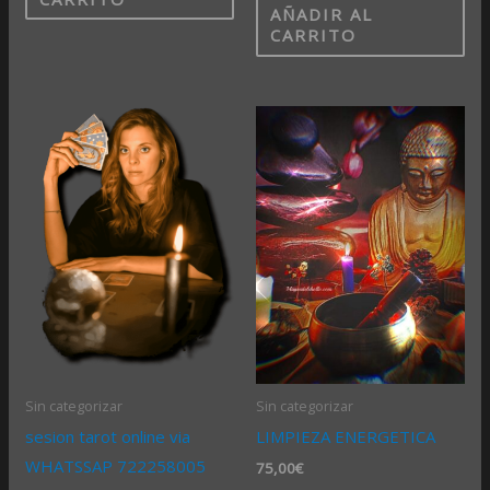
AÑADIR AL
CARRITO
Sin categorizar
Sin categorizar
sesion tarot online via
LIMPIEZA ENERGETICA
WHATSSAP 722258005
75,00
€