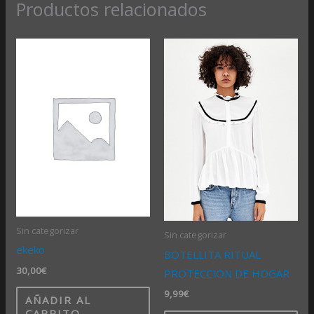
Productos relacionados
Sin categorizar
Sin categorizar
ekeko
BOTELLITA RITUAL
30,00
€
PROTECCION DE HOGAR
9,99
€
AÑADIR AL
CARRITO