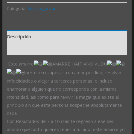
Categoría:
Sin categorizar
Descripción
Valoraciones (0)
Este amarre
AMARRE HAITIANO VUDU
permite recuperar a un amor perdido, resolver
infidelidades o alejar a terceras personas, e incluso
enamorar a alguien que no corresponde con la misma
intensidad, así como para revivir la magia que existe al
principio sin que esta persona sospeche absolutamente
nada.
Con Resultados de 7 a 10 días te regreso a ese ser
amado que tanto quieres tener a tu lado ,este amarre yo