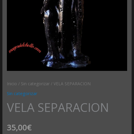
Inicio
/
Sin categorizar
/ VELA SEPARACION
Sin categorizar
VELA SEPARACION
35,00
€