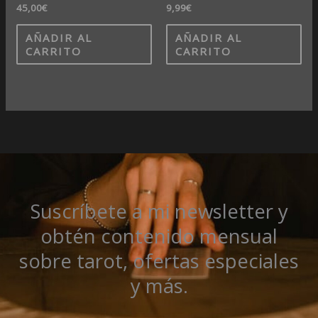
45,00
€
9,99
€
AÑADIR AL
AÑADIR AL
CARRITO
CARRITO
Suscríbete a mi newsletter y
obtén contenido mensual
sobre tarot, ofertas especiales
y más.