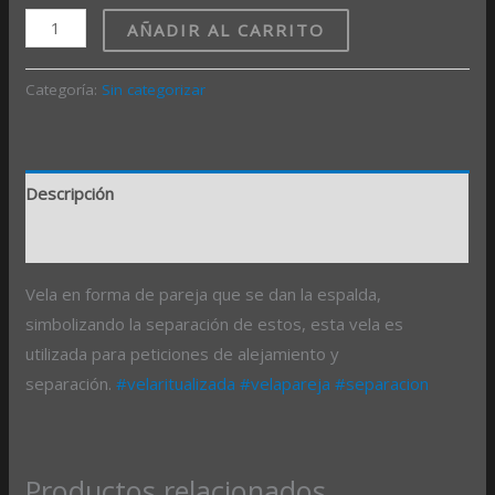
AÑADIR AL CARRITO
Categoría:
Sin categorizar
Descripción
Valoraciones (0)
Vela en forma de pareja que se dan la espalda,
simbolizando la separación de estos, esta vela es
utilizada para peticiones de alejamiento y
separación.
#velaritualizada
#velapareja
#separacion
Productos relacionados